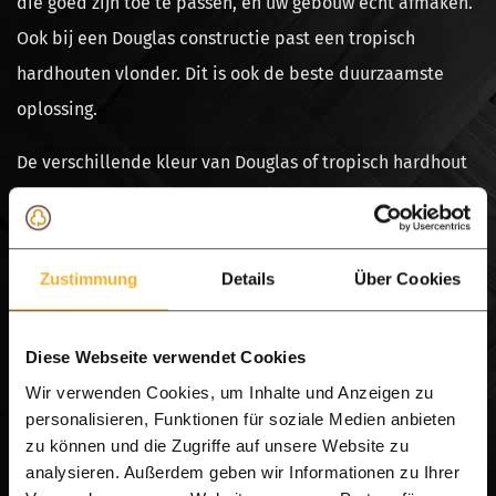
die goed zijn toe te passen, en uw gebouw echt afmaken.
Ook bij een Douglas constructie past een tropisch
hardhouten vlonder. Dit is ook de beste duurzaamste
oplossing.
De verschillende kleur van Douglas of tropisch hardhout
is juist voor de toepassing van een vlonder mooi om te
zien. Zie de foto galerij voor een goede impressie. Een
vlonder is het beste te monteren in de meest
Zustimmung
Details
Über Cookies
duurzaamste variant, dus in hardhout. Hardhout is kras
bestendiger en beter bestand tegen vocht, dan Eiken of
Diese Webseite verwendet Cookies
Douglas. Vocht zal Eiken en Douglas sneller aantasten
Wir verwenden Cookies, um Inhalte und Anzeigen zu
dan bij de toepassing van een tropisch hardhouten
personalisieren, Funktionen für soziale Medien anbieten
vlonder. Ons tropisch hardhout gaat minimaal 25 jaar
zu können und die Zugriffe auf unsere Website zu
analysieren. Außerdem geben wir Informationen zu Ihrer
mee, een Europees hardhout gaat maximaal 10 jaar mee.