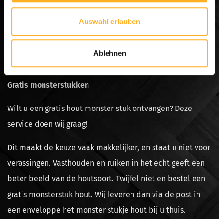
mooie vlonder. Ook deze kunnen wij tegen een goedkoop
Auswahl erlauben
tarief bij u thuis afleveren. U kan dus gemakkelijk online
bij ons een prieel kopen, een prieel hardhout of prieel
Ablehnen
Douglas zijn de meest verkochte houtsoorten
Gratis monsterstukken
Wilt u een gratis hout monster stuk ontvangen? Deze
service doen wij graag!
Dit maakt de keuze vaak makkelijker, en staat u niet voor
verassingen. Vasthouden en ruiken in het echt geeft een
beter beeld van de houtsoort. Twijfel niet en bestel een
gratis monsterstuk hout. Wij leveren dan via de post in
een enveloppe het monster stukje hout bij u thuis.