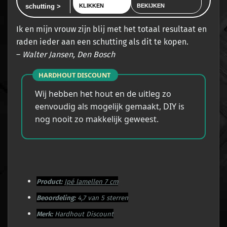
schutting >
KLIKKEN
BEKIJKEN
Ik en mijn vrouw zijn blij met het totaal resultaat en
raden ieder aan een schutting als dit te kopen.
–
Walter Jansen, Den Bosch
HARDHOUT DISCOUNT
Wij hebben het hout en de uitleg zo
eenvoudig als mogelijk gemaakt, DIY is
nog nooit zo makkelijk geweest.
Product:
Ipé lamellen 7 cm
Beoordeling:
4,7 van 5 sterren
Merk:
Hardhout Discount