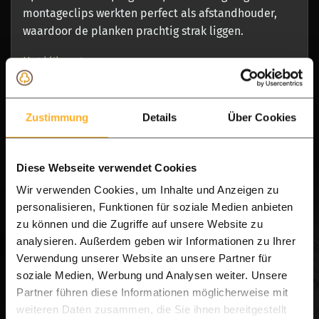
montageclips werkten perfect als afstandhouder,
waardoor de planken prachtig strak liggen.
Het klik-systeem
Dit maakte het werk een stuk makkelijker, want ik
kon de planken in de lengte in elkaar klikken
Zustimmung
Details
Über Cookies
waardoor je snel meters maakt. Nu 3x geolied met
donkere olie, waardoor de nerf en kleur mooi uit
komt.
Diese Webseite verwendet Cookies
B-fix montage clips
Wir verwenden Cookies, um Inhalte und Anzeigen zu
personalisieren, Funktionen für soziale Medien anbieten
De montage clips zijn tevens de afstand houder
zu können und die Zugriffe auf unsere Website zu
zodat er gelijke voeg ontstaat. Dit maakt de
analysieren. Außerdem geben wir Informationen zu Ihrer
montage erg makkelijk.
Verwendung unserer Website an unsere Partner für
soziale Medien, Werbung und Analysen weiter. Unsere
Houtolie
Partner führen diese Informationen möglicherweise mit
Er voor gekozen om donkere olie te gebruiken, dit is
weiteren Daten zusammen, die Sie ihnen bereitgestellt