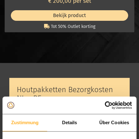
€ 200,00 per set
Bekijk product
Tot 50% Outlet korting
Houtpakketten Bezorgkosten
NL + BE
Levertijd 2 tot 5 dagen
Wij lossen met heftruck
Zustimmung
Details
Über Cookies
Gratis v.a. € 3.000 bezorgd, anders € 150
Pakketdienst (doosje) levering € 20