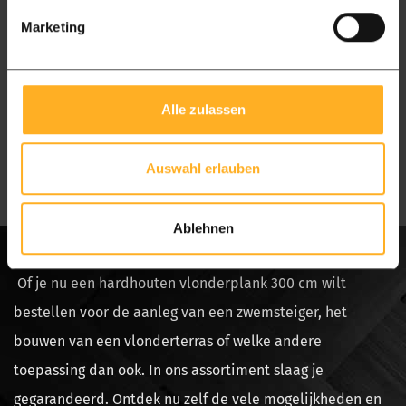
Marketing
Vanaf € 3.000 gratis bezorging
Vanaf € 5.250 gratis bezorging
België
Vandaag besteld > 5 dagen in huis
Alle zulassen
Pakket L
Pakket XL
Vanaf € 3.000 gratis bezorging
Vanaf € 5.250 gratis bezorging
Auswahl erlauben
Ablehnen
Of je nu een hardhouten vlonderplank 300 cm wilt
bestellen voor de aanleg van een zwemsteiger, het
bouwen van een vlonderterras of welke andere
toepassing dan ook. In ons assortiment slaag je
gegarandeerd. Ontdek nu zelf de vele mogelijkheden en