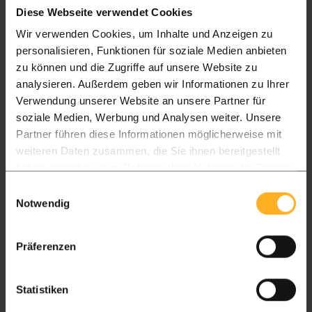
Diese Webseite verwendet Cookies
Gratis geleverd vanaf € 3.000,-
Wir verwenden Cookies, um Inhalte und Anzeigen zu
personalisieren, Funktionen für soziale Medien anbieten
Gelost met mobile heftruck
zu können und die Zugriffe auf unsere Website zu
Onder € 3.000,- bezorgkosten € 150,-
analysieren. Außerdem geben wir Informationen zu Ihrer
Verwendung unserer Website an unsere Partner für
soziale Medien, Werbung und Analysen weiter. Unsere
Pakket L
Pakket XL
Partner führen diese Informationen möglicherweise mit
weiteren Daten zusammen, die Sie ihnen bereitgestellt
Alle houtpakketten
Overkapping of glas
haben oder die sie im Rahmen Ihrer Nutzung der Dienste
Afhalen
gesammelt haben.
Einwilligungsauswahl
Notwendig
Houtmagazijn
GRATIS
GRATIS
Präferenzen
Nederland
Vandaag besteld > 2- 5 dagen in huis
Statistiken
Pakket L
Pakket XL