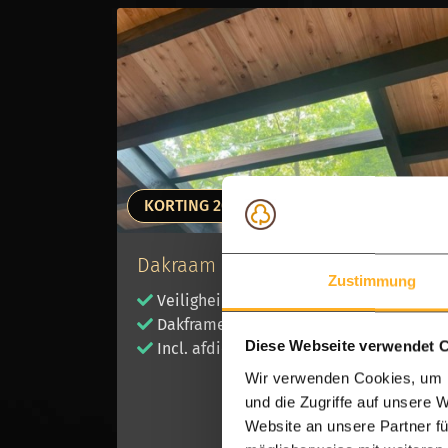
KORTING 20 %
Dakraam of lichtstraat
Zustimmung
Veiligheidsglas
Dakframe
Diese Webseite verwendet 
Incl. afdichtingskit
Wir verwenden Cookies, um I
und die Zugriffe auf unsere 
Website an unsere Partner fü