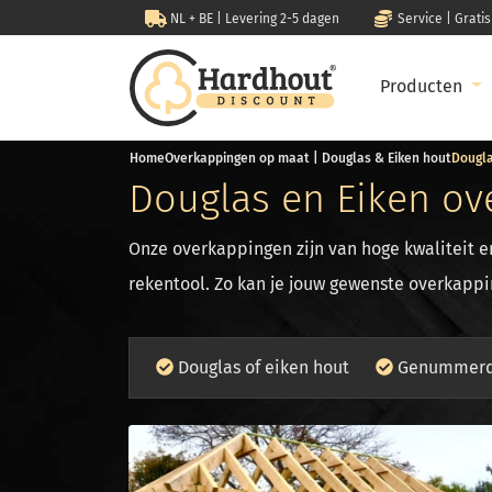
NL + BE | Levering 2-5 dagen
Service | Grati
Producten
Home
Overkappingen op maat | Douglas & Eiken hout
Dougla
Douglas en Eiken ov
Onze overkappingen zijn van hoge kwaliteit 
rekentool. Zo kan je jouw gewenste overkappi
Douglas of eiken hout
Genummerd