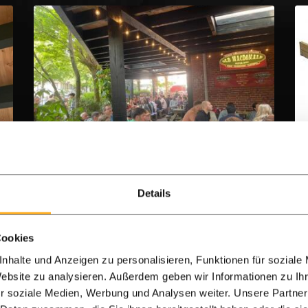
Horeca overkapping
Horeca overkapping
Details
Zwarte gebinten
Modern
Cookies
Pen en gat verbinding
Lichtstraat
nhalte und Anzeigen zu personalisieren, Funktionen für soziale
Website zu analysieren. Außerdem geben wir Informationen zu I
r soziale Medien, Werbung und Analysen weiter. Unsere Partner