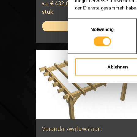
möglicherweise mit weiteren
€ 432,00 per
v.a.
€ 540,00 per
v.a.
der Dienste gesammelt habe
stuk
stuk
Einwilligungsauswahl
Bekijk product
Notwendig
Op bestelling
Ablehnen
Veranda zwaluwstaart