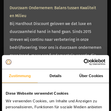
Duurzaam Ondernemen: Balans tussen Kwaliteit
en Milieu
Bij
Hardhout Discount
geloven we dat luxe en
duurzaamheid hand in hand gaan. Sinds 2015
streven wij continu naar verbetering in onze
bedrijfsvoering. Voor ons is duurzaam ondernemen
geen trend, maar een fundamentele waarde die
wij integreren in onze economische, sociale en
ecologische impact.
Zustimmung
Details
Über Cookies
Onze Groene Belofte: People, Planet & Profit
Wij hanteren het 'People, Planet en Profit'-
Diese Webseite verwendet Cookies
principe als leidraad. Dit betekent dat wij niet
Wir verwenden Cookies, um Inhalte und Anzeigen zu
alleen streven naar de beste prijs voor ons
FAS-
personalisieren, Funktionen für soziale Medien anbieten
kwaliteit hardhout
, maar ook naar een minimale