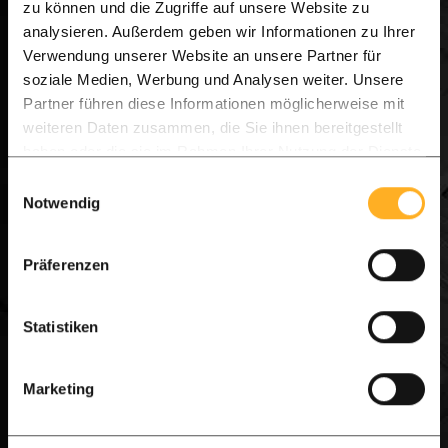
zu können und die Zugriffe auf unsere Website zu
voetafdruk op onze aarde:
analysieren. Außerdem geben wir Informationen zu Ihrer
Verwendung unserer Website an unsere Partner für
CO2-Neutraal Bedrijfspand:
Ons
soziale Medien, Werbung und Analysen weiter. Unsere
hoofdkantoor en magazijn volledig CO2-
Partner führen diese Informationen möglicherweise mit
neutrale omgeving.
weiteren Daten zusammen, die Sie ihnen bereitgestellt
haben oder die sie im Rahmen Ihrer Nutzung der Dienste
Verantwoord Hardhout:
Ons Ipé hardhout is
gesammelt haben.
Einwilligungsauswahl
afkomstig uit duurzaam beheerde bossen.
Notwendig
Het Charter Duurzaam Ondernemen
Präferenzen
Als ons belangrijkste beleidsinstrument. Hiermee
dagen wij onszelf dagelijks uit om de standaard in
Statistiken
de hardhoutsector te verhogen en te streven naar
operationele perfectie met respect voor de
Marketing
natuur.