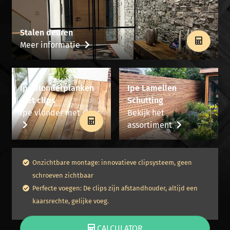
Stalen deuren
Meer informatie
Ipe vlonderplanken
Ipe Lamellen
met clips
Schutting
Ipe vlonder met clips
Bekijk het
assortiment
Onzichtbare montage: innovatieve clipsysteem, geen
schroeven zichtbaar
Perfecte voegen: De clips zijn afstandhouder, altijd een
kaarsrechte, gelijke voeg.
CALCULATOR