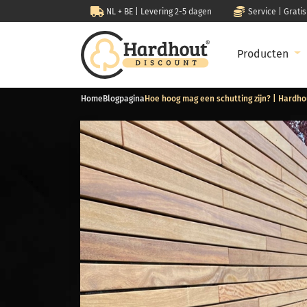
NL + BE | Levering 2-5 dagen
Service | Grati
Producten
Home
Blogpagina
Hoe hoog mag een schutting zijn? | Hardho