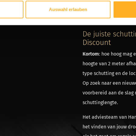
op de hoogte te stelle
Auswahl erlauben
Hopelijk is jouw vraag
‘h
buren?’
nu beantwoord.
De juiste schutt
Discount
Kortom
: hoe hoog mag e
hoogte van 2 meter afhan
type schutting en de loc
Op zoek naar een nieuwe
voorbereid aan de slag 
schuttinglengte.
Het adviesteam van Hard
het vinden van jouw droo