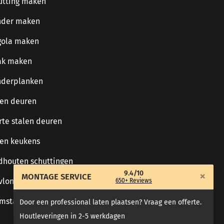
utting maken
nder maken
gola maken
ak maken
nderplanken
len deuren
rte stalen deuren
len keukens
dhouten schuttingen
9.4/10
×
MONTAGE SERVICE
 vlonderplanken
650+ Reviews
mstamtafels
Door een professional laten plaatsen? Vraag een offerte.
Houtleveringen in 2-5 werkdagen