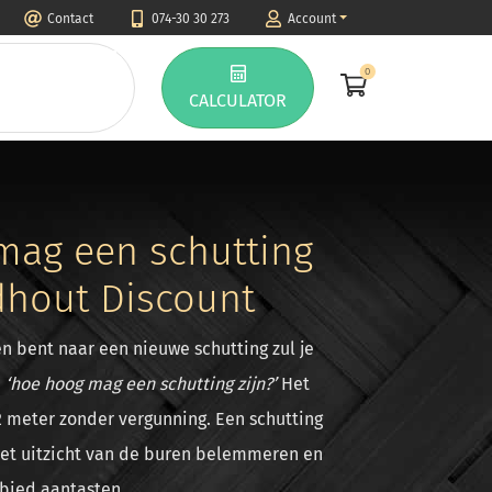
Contact
074-30 30 273
Account
0
CALCULATOR
mag een schutting
rdhout Discount
n bent naar een nieuwe schutting zul je
:
‘hoe hoog mag een schutting zijn?’
Het
 meter zonder vergunning. Een schutting
het uitzicht van de buren belemmeren en
bied aantasten.