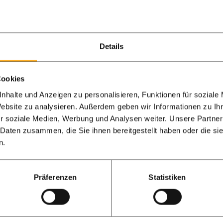
adviseren wij jou om de
dan 1m1. Dit om zaagver
Hoe hoog mag ee
Details
buren?
Hou bij de hoogte schut
Cookies
achtertuin is het niet 
nhalte und Anzeigen zu personalisieren, Funktionen für soziale
of ramen te hebben, va
Website zu analysieren. Außerdem geben wir Informationen zu I
r soziale Medien, Werbung und Analysen weiter. Unsere Partner
schuttingen in de voort
 Daten zusammen, die Sie ihnen bereitgestellt haben oder die s
openingen aanwezig zijn.
n.
minstens één meter ver
toegankelijk gebied.
Präferenzen
Statistiken
Voor het plaatsen van e
van uw buren nodig, maa