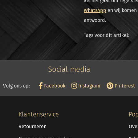
als het gaat om regels e
WhatsApp
en wij komen z
antwoord.
Tags voor dit artikel:
Social media
Volg ons op:
Facebook
Instagram
Pinterest
Klantenservice
Pop
Retourneren
Ove