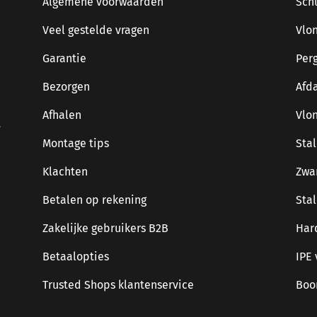
Algemene voorwaarden
Sch
Veel gestelde vragen
Vlo
Garantie
Per
Bezorgen
Afd
Afhalen
Vlo
t
Montage tips
Sta
Klachten
Zwa
Betalen op rekening
Sta
Zakelijke gebruikers B2B
Har
Betaalopties
IPE
Trusted Shops klantenservice
Boo