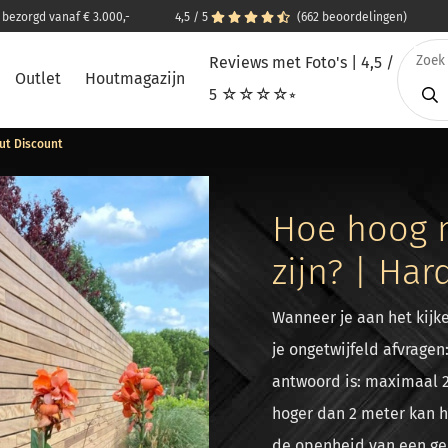
s bezorgd vanaf € 3.000,-
4,5 / 5
(662 beoordelingen)
Reviews met Foto's | 4,5 /
Outlet
Houtmagazijn
5 ☆☆☆☆⭒
ut Discount
Hoe hoog 
zijn? | Ha
Wanneer je aan het kijke
je ongetwijfeld afvragen
antwoord is: maximaal 2
hoger dan 2 meter kan 
de openheid van een ge