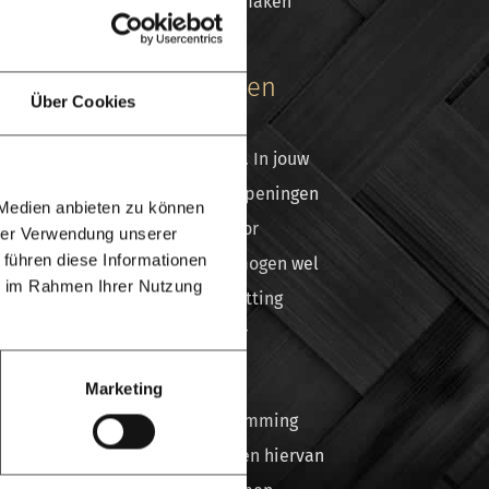
 schutting hoogte niet lager te maken
lies tegen te gaan.
n schutting zijn tussen
Über Cookies
ting ook rekening met de buren. In jouw
toegestaan om schuttingen met openingen
 Medien anbieten zu können
nwege privacyoverwegingen. Voor
hrer Verwendung unserer
 führen diese Informationen
uin gelden andere regels; hier mogen wel
ie im Rahmen Ihrer Nutzung
 Let hierbij wel op dat de schutting
wijderd moet zijn van openbaar
Marketing
en schutting heb je geen toestemming
r het is altijd verstandig om hen hiervan