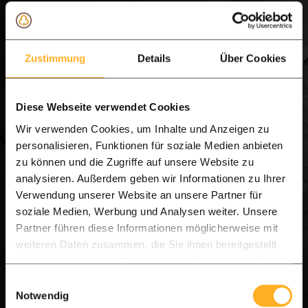
Schutting calculator: bereken hier je modere
lamellen schutting
Zustimmung
Details
Über Cookies
Contact het advies team op werkdagen vanaf 10.00
tot 16.00 uur.
Diese Webseite verwendet Cookies
Proefstukje of luxe proefmonster doos
Wir verwenden Cookies, um Inhalte und Anzeigen zu
aanvragen
personalisieren, Funktionen für soziale Medien anbieten
zu können und die Zugriffe auf unsere Website zu
analysieren. Außerdem geben wir Informationen zu Ihrer
Verwendung unserer Website an unsere Partner für
Veelgestelde vragen over onze hardhouten
soziale Medien, Werbung und Analysen weiter. Unsere
schuttingen
Partner führen diese Informationen möglicherweise mit
Hoe lang gaat een Ipé hardhouten schutting
weiteren Daten zusammen, die Sie ihnen bereitgestellt
mee?
haben oder die sie im Rahmen Ihrer Nutzung der Dienste
gesammelt haben.
Einwilligungsauswahl
Een schutting van Ipé hardhout is een investering
Notwendig
voor de lange termijn. Ipé valt in