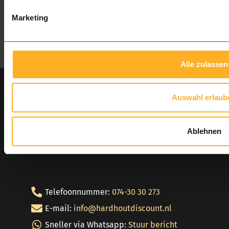
Social media
Marketing
Volg ons op:
Facebook
Instagram
Pinterest
Alle zulassen
Contactinformatie
Auswahl erlaub
Hardhout Discount
Locatie
Ablehnen
Magazijn Enschede
Telefoonnummer:
074-30 30 273
E-mail:
info@hardhoutdiscount.nl
Sneller via Whatsapp:
Stuur bericht