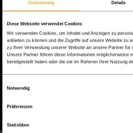
Zustimmung
Details
Veelgestelde vragen
Diese Webseite verwendet Cookies
Hebben jullie een Houtmagazijn?
Wir verwenden Cookies, um Inhalte und Anzeigen zu personal
anbieten zu können und die Zugriffe auf unsere Website zu 
Advies & Support hoe werken jullie?
zu Ihrer Verwendung unserer Website an unsere Partner für 
Unsere Partner führen diese Informationen möglicherweise 
bereitgestellt haben oder die sie im Rahmen Ihrer Nutzung 
Bieden jullie ook montage aan?
Einwilligungsauswahl
Hoe snel levert Hardhout Discount?
Notwendig
Präferenzen
Complete lijst met vragen
Statistiken