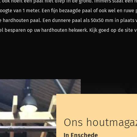
, ook hoeft een paal niet diep in de grond. Immers staat een
ogte van 1 meter. Een fijn bezaagde paal of ook wel en ruwe 
 hardhouten paal. Een dunnere paal als 50x50 mm in plaats 
el besparen op uw hardhouten hekwerk. Kijk goed op de site v
Ons houtmagaz
In Enschede