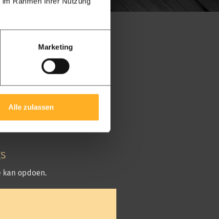
ie im Rahmen Ihrer Nutzung
eam
Marketing
t
Alle zulassen
gs
ie kan opdoen.