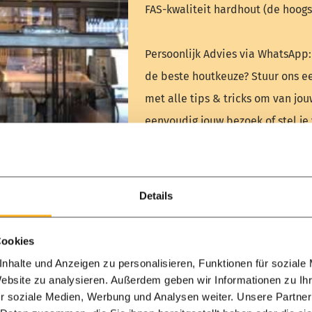
FAS-kwaliteit hardhout (de hoogs
Persoonlijk Advies via WhatsApp:
de beste houtkeuze? Stuur ons ee
met alle tips & tricks om van jo
eenvoudig jouw bezoek of stel je
[Stuur een bericht naar ons team]
WhatsApp
Contactfo
Details
Cookies
nhalte und Anzeigen zu personalisieren, Funktionen für soziale
Website zu analysieren. Außerdem geben wir Informationen zu I
r soziale Medien, Werbung und Analysen weiter. Unsere Partner