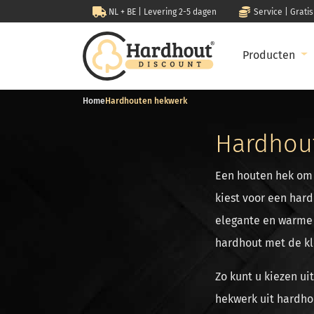
NL + BE | Levering 2-5 dagen
Service | Grati
Producten
Home
Hardhouten hekwerk
Hardhou
Een houten hek om 
kiest voor een har
elegante en warme 
hardhout met de kl
Zo kunt u kiezen ui
hekwerk uit hardho