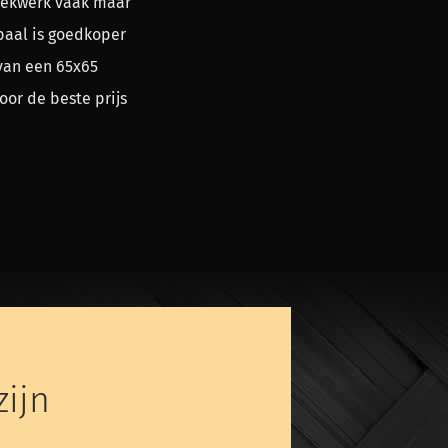
 hekwerk vaak maar
paal is goedkoper
van een 65x65
oor de beste prijs
ijn