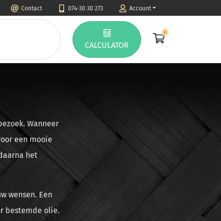
Contact
074-30 30 273
Account
0
CALCULATOR
 bezoek. Wanneer
 voor een mooie
 daarna het
 uw wensen. Een
r bestemde olie.