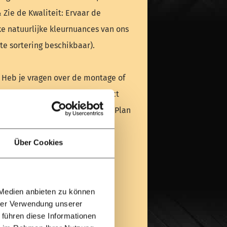
& Zie de Kwaliteit: Ervaar de
ke natuurlijke kleurnuances van ons
te sortering beschikbaar).
 Heb je vragen over de montage of
n bericht en wij helpen je direct
uw project een succes te maken. Plan
 vraag via WhatsApp.
Über Cookies
 — Wij staan voor je klaar!
rmulier invullen
 Medien anbieten zu können
hrer Verwendung unserer
 führen diese Informationen