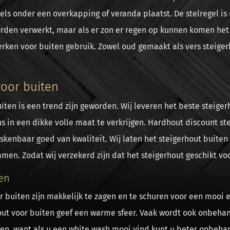
s onder een overkapping of veranda plaatst. De stelregel is 
rden verwerkt, maar als er zon er regen op kunnen komen het 
rken voor buiten gebruik. Zowel oud gemaakt als vers steiger
voor buiten
iten is een trend zijn geworden. Wij leveren het beste steiger
ons in een dikke volle maat te verkrijgen. Hardhout discount st
skenbaar goed van kwaliteit. Wij laten het steigerhout buiten 
en. Zodat wij verzekerd zijn dat het steigerhout geschikt voo
en
 buiten zijn makkelijk te zagen en te schuren voor een mooi 
ut voor buiten geef een warme sfeer. Vaak wordt ook onbeha
en, want als u een white wash mooi vind kunt u beter onbeha