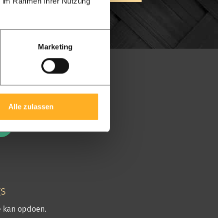
ie im Rahmen Ihrer Nutzung
Marketing
eam
Alle zulassen
t
gs
ie kan opdoen.