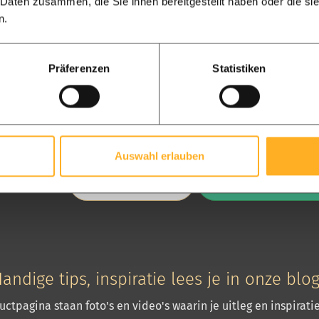
 Daten zusammen, die Sie ihnen bereitgestellt haben oder die s
n.
Präferenzen
Statistiken
Chantal, senior van het adviest
Ons adviesteam staat voor je klaar
Auswahl erlauben
Bel: 074-30 30 273
Whatsapp berich
andige tips, inspiratie lees je in onze blo
ctpagina staan foto's en video's waarin je uitleg en inspirat