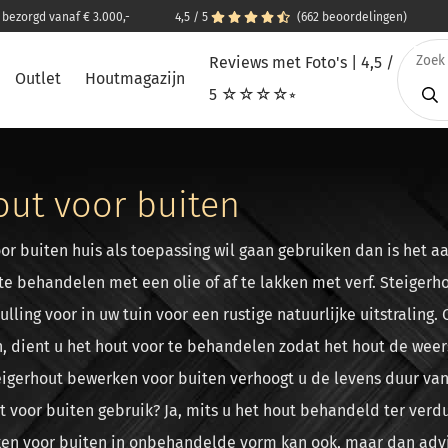
s bezorgd vanaf € 3.000,-
4,5 / 5
(662 beoordelingen)
Reviews met Foto's | 4,5 /
Outlet
Houtmagazijn
5 ☆☆☆☆⭒
out voor buiten
oor buiten huis als toepassing wil gaan gebruiken dan is het a
te behandelen met een olie of af te lakken met verf. Steigerh
ulling voor in uw tuin voor een rustige natuurlijke uitstraling.
n, dient u het hout voor te behandelen zodat het hout de wee
igerhout bewerken voor buiten verhoogt u de levens duur van 
t voor buiten gebruik? Ja, mits u het hout behandeld ter ver
en voor buiten in onbehandelde vorm kan ook, maar dan advis