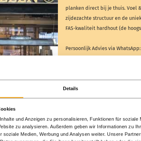
planken direct bij je thuis. Voel 
zijdezachte structuur en de unie
FAS-kwaliteit hardhout (de hoogs
Persoonlijk Advies via WhatsApp:
de beste houtkeuze? Stuur ons ee
met alle tips & tricks om van jo
eenvoudig jouw bezoek of stel je
Details
[Stuur een bericht naar ons team]
Cookies
WhatsApp
Contactfo
nhalte und Anzeigen zu personalisieren, Funktionen für soziale
Website zu analysieren. Außerdem geben wir Informationen zu I
r soziale Medien, Werbung und Analysen weiter. Unsere Partner