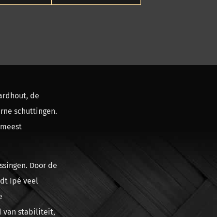
ardhout, de
rne schuttingen.
 meest
ssingen. Door de
dt Ipé veel
e
van stabiliteit,