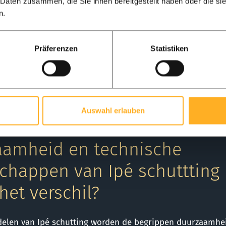
 Daten zusammen, die Sie ihnen bereitgestellt haben oder die s
n.
eed. Schutting van ipe hout waarbij de latten worden gestape
 zijn verdekt geschroefd tussen de latten met een clip, de pale
Präferenzen
Statistiken
g eindbeeld waardoor de tuin groter lijkt.
Auswahl erlauben
 HOUTSELECTIE • HERKOMST - TECHNISCHE EIGENSCHAP
aamheid en technische
chappen van Ipé schuttting 
 het verschil?
delen van Ipé schutting worden de begrippen duurzaamheid