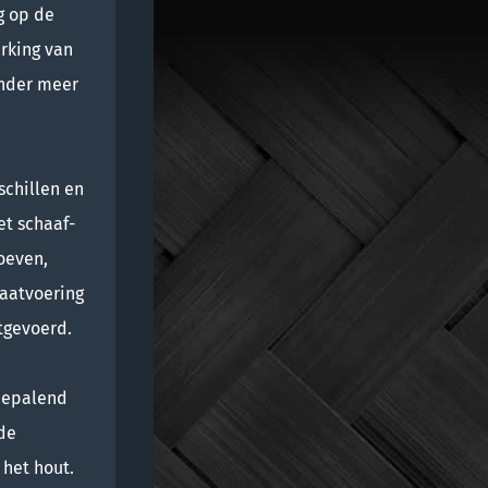
g op de
erking van
onder meer
schillen en
t schaaf-
oeven,
aatvoering
tgevoerd.
bepalend
de
n het hout.