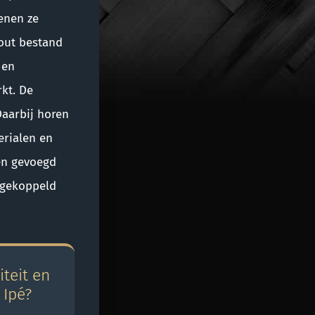
enen ze
hout bestand
 en
kt. De
Daarbij horen
erialen en
en gevoegd
s gekoppeld
teit en
 Ipé?