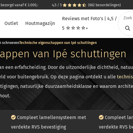
s bezorgd vanaf € 3.000,-
4,5 / 5
(662 beoordelingen)
Reviews met Foto's | 4,5 /
Outlet
Houtmagazijn
5 ☆☆☆☆⭒
en schroeven
Technische eigenschappen van Ipé schuttingen
appen van Ipé schuttingen
an een erfafscheiding. Door de uitzonderlijke dichtheid, nat
eld voor buitengebruik. Op deze pagina ontdekt u alle
techni
stigingen, natuurlijke duurzaamheidsklasse en waarom archite
hout.
Compleet lamellensysteem met
Compleet la
verdekte RVS bevestiging
verdekte RVS b