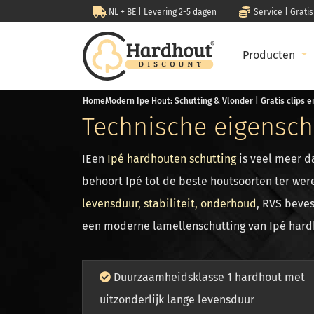
NL + BE | Levering 2-5 dagen
Service | Grati
Producten
Home
Modern Ipe Hout: Schutting & Vlonder | Gratis clips 
Technische eigensch
I
Een
Ipé hardhouten schutting
is veel meer d
behoort Ipé tot de beste houtsoorten ter wer
levensduur, stabiliteit, onderhoud
, RVS beve
een moderne lamellenschutting van Ipé hard
Duurzaamheidsklasse 1 hardhout met
uitzonderlijk lange levensduur