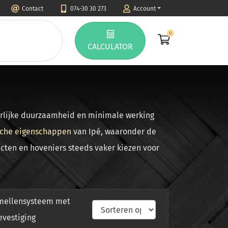
Contact
074-30 30 273
Account
0
CALCULATOR
uurlijke duurzaamheid en minimale werking
sche eigenschappen
van Ipé, waaronder de
cten en hoveniers steeds vaker kiezen voor
mellensysteem met
evestiging