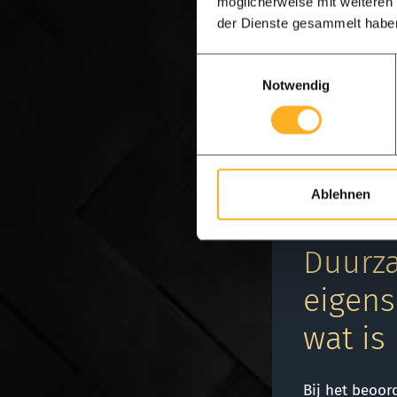
möglicherweise mit weiteren
der Dienste gesammelt habe
Lamellen in 7cm br
Einwilligungsauswahl
boven. Alle planken
Notwendig
het zich. Een rusti
Ablehnen
LEVENSDUUR •
Duurz
eigens
wat is
Bij het beoor