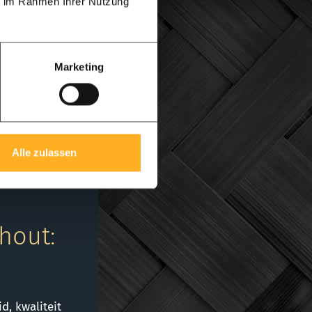
ie im Rahmen Ihrer Nutzung
ld van onder naar
n zijn volledig uit
Marketing
Alle zulassen
hout:
, kwaliteit