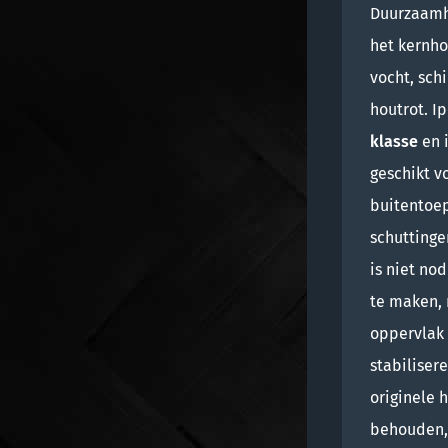
Duurzaamh
het kernho
vocht, sch
houtrot. I
klasse
en 
geschikt v
buitentoep
schuttinge
is niet no
te maken, 
oppervlak
stabilisere
originele 
behouden,