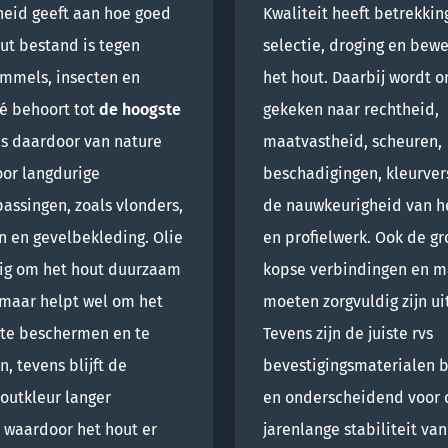
eid geeft aan hoe goed
Kwaliteit heeft betrekkin
ut bestand is tegen
selectie, droging en bew
immels, insecten en
het hout. Daarbij wordt 
pé behoort tot
de hoogste
gekeken naar rechtheid,
is daardoor van nature
maatvastheid, scheuren,
oor langdurige
beschadigingen, kleurver
assingen, zoals vlonders,
de nauwkeurigheid van he
n en gevelbekleding. Olie
en profielwerk. Ook de gr
dig om het hout duurzaam
kopse verbindingen en m
maar helpt wel om het
moeten zorgvuldig zijn ui
 te beschermen en te
Tevens zijn de juiste rvs
n, tevens blijft de
bevestigingsmaterialen 
houtkleur langer
en onderscheidend voor 
 waardoor het hout er
jarenlange stabiliteit va