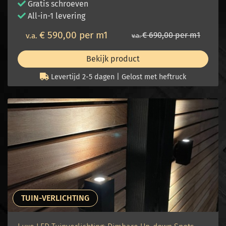
Gratis schroeven
All-in-1 levering
€ 590,00 per m1
€ 690,00 per m1
v.a.
v.a.
Bekijk product
Levertijd 2-5 dagen | Gelost met heftruck
TUIN-VERLICHTING