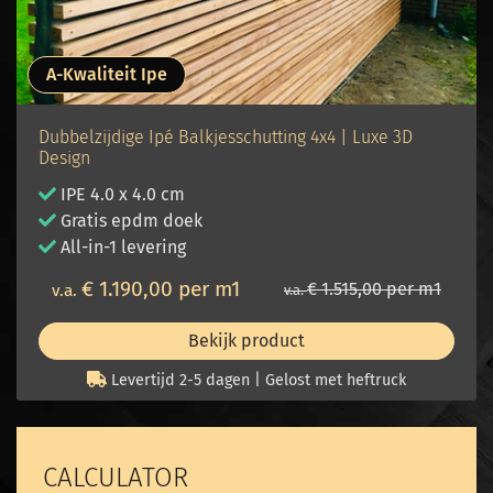
A-Kwaliteit Ipe
Dubbelzijdige Ipé Balkjesschutting 4x4 | Luxe 3D
Design
IPE 4.0 x 4.0 cm
Gratis epdm doek
All-in-1 levering
€ 1.190,00 per m1
€ 1.515,00 per m1
v.a.
v.a.
Bekijk product
Levertijd 2-5 dagen | Gelost met heftruck
CALCULATOR