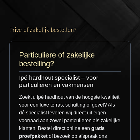
Prive of zakelijk bestellen?
Particuliere of zakelijke
bestelling?
Voorbeeld: 7.0 cm Ipé schutting bij een klant in Almelo.
Ipé hardhout specialist – voor
particulieren en vakmensen
Zoekt u Ipé hardhout van de hoogste kwaliteit
voor een luxe terras, schutting of gevel? Als
dé specialist leveren wij direct uit eigen
voorraad aan zowel particulieren als zakelijke
Direct advies nodig?
klanten. Bestel direct online een
gratis
Vragen over de montage of het aantal
proefpakket
of bezoek op afspraak ons