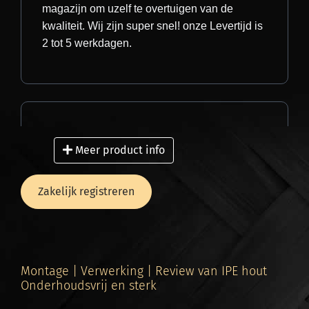
meters? Onze experts staan voor je klaar.
magazijn om uzelf te overtuigen van de
kwaliteit. Wij zijn super snel! onze Levertijd is
WhatsApp
2 tot 5 werkdagen.
Snelle en zorgeloze levering
Meer product info
Wij leveren uw bestelling razendsnel bij u
thuis of direct op de bouwplaats. Onze
Zakelijk registreren
vrachtwagens zijn uitgerust met een
kooiaap
(meeneemheftruck)
, zodat onze chauffeurs
zelfstandig kunnen lossen op elke veilige en
bereikbare plek. Dankzij ons strak
gecoördineerde logistieke proces garanderen
Montage | Verwerking | Review van IPE hout
Onderhoudsvrij en sterk
wij een gecontroleerde levering.