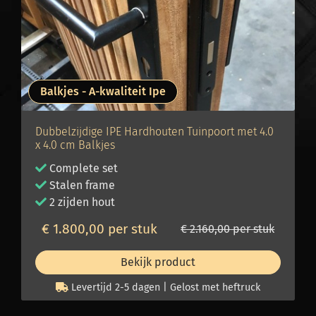
Balkjes - A-kwaliteit Ipe
Dubbelzijdige IPE Hardhouten Tuinpoort met 4.0
x 4.0 cm Balkjes
Complete set
Stalen frame
2 zijden hout
€ 1.800,00 per stuk
€ 2.160,00 per stuk
Bekijk product
Levertijd 2-5 dagen | Gelost met heftruck