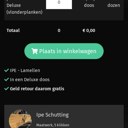
Deluxe
doos
dozen
(vlonderplanken)
Totaal
0
€
0,00
Plaats in winkelwagen
IPE - Lamellen
In een Deluxe doos
Geld retour daarom gratis
Ipe Schutting
Maatwerk, 5 klikken