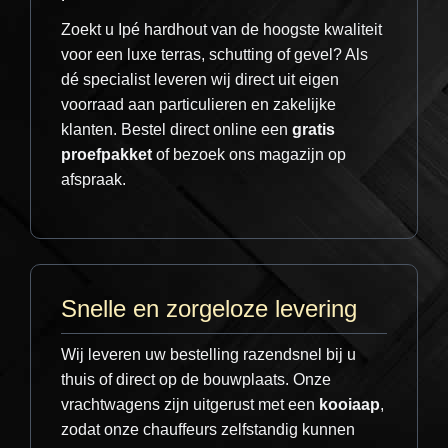
jaar periodiek te behandelen met een
hoogwaardige houtolie. Dit is essentieel om
Zoekt u Ipé hardhout van de hoogste kwaliteit
de conditie van het hout optimaal te houden.
voor een luxe terras, schutting of gevel? Als
dé specialist leveren wij direct uit eigen
voorraad aan particulieren en zakelijke
klanten. Bestel direct online een
gratis
proefpakket
of bezoek ons magazijn op
Opslag van uw geleverde
afspraak.
pakket
Wij raden u aan om uw project binnen 8
dagen na levering gereed te hebben. Vooral
bij warm weer heeft hout te maken met
Snelle en zorgeloze levering
snellere uitdroging. Moet u langer wachten?
Sla het hout dan op op een droge, koele plek
Wij leveren uw bestelling razendsnel bij u
zonder invloed van zon en regen. Stapel het
thuis of direct op de bouwplaats. Onze
hout direct strak op elkaar zonder
vrachtwagens zijn uitgerust met een
kooiaap
,
tussenruimte; hoe compacter de stapel, hoe
zodat onze chauffeurs zelfstandig kunnen
minder het hout zal werken.