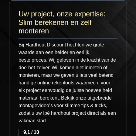
Uw project, onze expertise:
Slim berekenen en zelf
Gegarandeerde kwaliteit
monteren
Voordat een bestelling ons pand verlaat,
Bij Hardhout Discount hechten we grote
onderwerpen wij deze aan een strenge
waarde aan een helder en eerlijk
controle. Wij controleren
elke afzonderlijke
bestelproces. Wij geloven in de kracht van de
plank
op kwaliteit en volledigheid. Zo bent u
doe-het-zelver. Wij komen niet inmeten of
er zeker van dat u alleen het beste materiaal
monteren, maar we geven u iets veel beters:
ontvangt voor uw project – wij staan voor wat
handige online rekentools waarmee u voor
we leveren.
elk project eenvoudig de juiste hoeveelheid
materiaal berekent. Bekijk onze uitgebreide
montagevideo’s voor slimme tips & tricks,
zodat u uw Ipé hardhout project direct als een
vakman start.
Zakelijk bestellen? Extra
9,1 / 10
voordeel voor professionals!