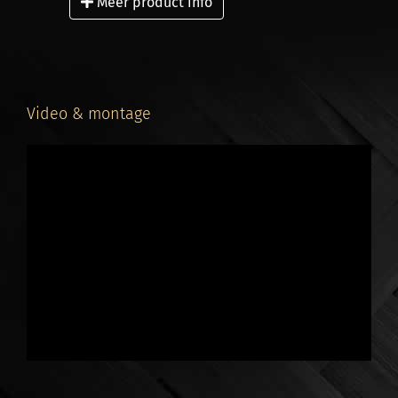
Oostenrijk, Zwitserland of de UK woont: wij
Meer product info
leveren jou project als totaalpakket tot aan de
deur.
Hoe bestel je?
Je bestelt bij ons altijd per
hele meter
. Zo krijg je
Video & montage
exact wat nodig hebt voor een strak resultaat.
Geen overtollig hout, gewoon exact wat je nodig
hebt (altijd gratis iets meer dan je besteld hebt).
Onze voorraad op de website is altijd actueel.
Bekijk onze
levercondities
voor specifieke details per regio.