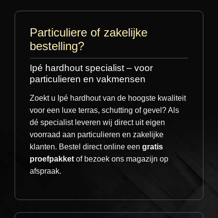
zakelijke account.
en nagenoeg rotvrij.
uitsluitend uit A-kwaliteit Ipé: extreem stabiel
met een levensduur van 20-25 jaar of langer.
Particuliere of zakelijke
✅ 30+ jaar levensduur
✅ Tot 25dB geluidsstop
bestelling?
✅ Snelle levering
✅ Direct deskundig
Optimale bescherming en behoud van
advies
garantie:
Om aanspraak te kunnen maken op
Ipé hardhout specialist – voor
onze garantie, dient u het hout de eerste twee
particulieren en vakmensen
jaar periodiek te behandelen met een
hoogwaardige houtolie. Dit is essentieel om
Zoekt u Ipé hardhout van de hoogste kwaliteit
de conditie van het hout optimaal te houden.
voor een luxe terras, schutting of gevel? Als
dé specialist leveren wij direct uit eigen
voorraad aan particulieren en zakelijke
Hoe bestel je jouw pakket?
klanten. Bestel direct online een
gratis
proefpakket
of bezoek ons magazijn op
Bestellen gaat eenvoudig per
strekkende
Opslag van uw geleverde
afspraak.
meter (m1)
schutting. Heb je
pakket
bijvoorbeeld 7,6 meter nodig? Bestel dan
8 meter.
Wij raden u aan om uw project binnen 8
dagen na levering gereed te hebben. Vooral