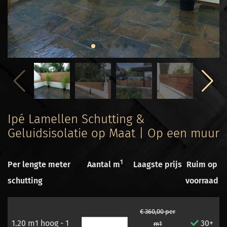
Ipé Lamellen Schutting &
Geluidsisolatie op Maat | Op een muur
1
Per lengte meter
Aantal m
Laagste prijs
Ruim op
schutting
voorraad
€ 360,00 per
1.20 m1 hoog - 1
30+
m1