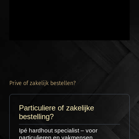
minimale verzorging.
Prive of zakelijk bestellen?
Particuliere of zakelijke
bestelling?
Omdat wij de specialist in Ipe hardhout zijn,
kun je bij ons kiezen tussen verschillende
ipe
Ipé hardhout specialist – voor
rhombus mix 5-7-9 cm
. Elke breedte geeft
particulieren en vakmensen