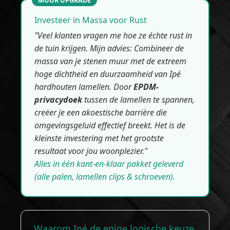
MUUR UPGRADE
Investeer in Massa voor Rust
"Veel klanten vragen me hoe ze échte rust in
de tuin krijgen. Mijn advies: Combineer de
massa van je stenen muur met de extreem
hoge dichtheid en duurzaamheid van Ipé
hardhouten lamellen. Door
EPDM-
privacydoek
tussen de lamellen te spannen,
creëer je een akoestische barrière die
omgevingsgeluid effectief breekt. Het is de
kleinste investering met het grootste
resultaat voor jou woonplezier."
Alles in één kant-en-klaar pakket geleverd
(alle palen, lamellen clips & schroeven).
Waarom Ipé de enige logische keuze