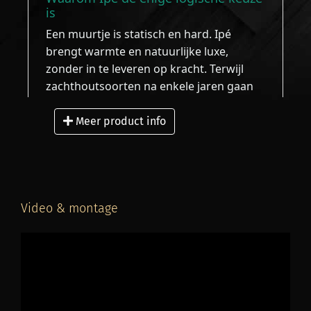
is
Een muurtje is statisch en hard. Ipé
brengt warmte en natuurlijke luxe,
zonder in te leveren op kracht. Terwijl
zachthoutsoorten na enkele jaren gaan
werken of rotten op de contactpunten
met de steen, blijft Ipé decennialang
Meer product info
stabiel en vormvast.
Onzichtbare montage:
Geen
ontsierende schroeven in het zicht
dankzij ons clipsysteem.
Video & montage
Waardevermeerdering:
Een
kwalitatieve afwerking van uw tuin
verhoogt direct de taxatiewaarde van
uw woning.
Onderhoudsarm:
Ipé vergrijst
prachtig egaal of blijft diepbruin bij