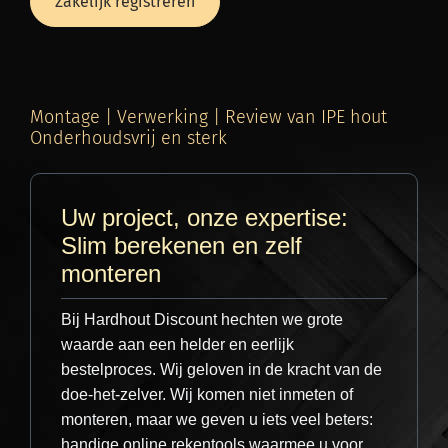
Zakelijk registreren
schutting horizontale latten 50mm
.
vrachtwagens zijn uitgerust met een
kooiaap
(meeneemheftruck)
, zodat onze chauffeurs
zelfstandig kunnen lossen op elke veilige en
5.0 cm
7.0 cm
bereikbare plek. Dankzij ons strak
Verfijnd / Modern
Tijdloos / Strak
gecoördineerde logistieke proces garanderen
Montage | Verwerking | Review van IPE hout
Onderhoudsvrij en sterk
wij een gecontroleerde levering.
9.0 cm
Robuust / Exclusief
Uw project, onze expertise:
Slim berekenen en zelf
Besteladvies:
Bereken de totale lengte
Gegarandeerde kwaliteit
monteren
van uw muur en rond af naar boven.
Bestel altijd 1 meter extra voor
Voordat een bestelling ons pand verlaat,
zaagverlies.
Bij Hardhout Discount hechten we grote
onderwerpen wij deze aan een strenge
waarde aan een helder en eerlijk
controle. Wij controleren
elke afzonderlijke
bestelproces. Wij geloven in de kracht van de
plank
op kwaliteit en volledigheid. Zo bent u
doe-het-zelver. Wij komen niet inmeten of
er zeker van dat u alleen het beste materiaal
monteren, maar we geven u iets veel beters:
ontvangt voor uw project – wij staan voor wat
Persoonlijk advies nodig?
handige online rekentools waarmee u voor