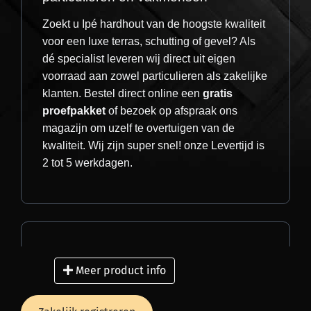
zijn eigen sfeer en lijnenspel. Deze lamellen
Zoekt u Ipé hardhout van de hoogste kwaliteit
hebben een optimale waterafvoer, diepte
voor een luxe terras, schutting of gevel? Als
effect en geven natuurlijke ventilatie.
dé specialist leveren wij direct uit eigen
voorraad aan zowel particulieren als zakelijke
klanten. Bestel direct online een
gratis
proefpakket
of bezoek op afspraak ons
9.1 / 10
★
★
★
★
★
650+ reviews
magazijn om uzelf te overtuigen van de
kwaliteit. Wij zijn super snel! onze Levertijd is
2 tot 5 werkdagen.
Stel jou Designwand samen
Wij leveren een compleet systeem per
strekkende meter (m1). Geef in het
opmerkingenveld in de winkelwagen
Snelle en zorgeloze levering
voorkeur door voor de lamelbreedte: In
Meer product info
2024 was de trend 9.0 cm, in 2026 kiezen
Wij leveren uw bestelling razendsnel bij u
vaak de klanten voor de
hardhouten
thuis of direct op de bouwplaats. Onze