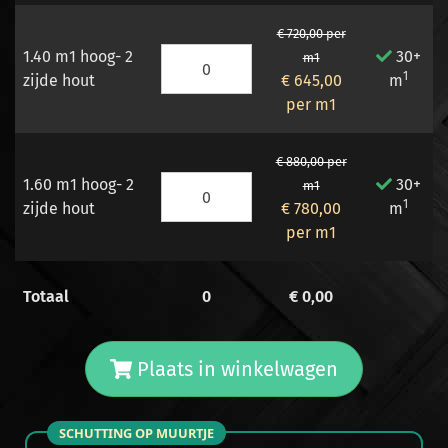
€ 720,00 per
1.40 m1 hoog- 2
30+
m1
1
zijde hout
€ 645,00
m
per m1
€ 880,00 per
1.60 m1 hoog- 2
30+
m1
1
zijde hout
€ 780,00
m
per m1
Totaal
0
€
0,00
Plaats in winkelwagen
SCHUTTING OP MUURTJE