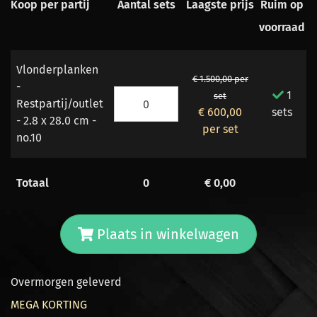
Koop per partij
Aantal sets
Laagste prijs
Ruim op
voorraad
Vlonderplanken
€ 1.500,00 per
-
1
set
Restpartij/outlet
€ 600,00
sets
- 2.8 x 28.0 cm -
per set
no.10
Totaal
0
€
0,00
Plaats in winkelwagen
Overmorgen geleverd
MEGA KORTING