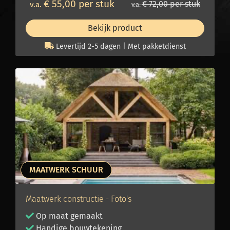
€ 55,00 per stuk
€ 72,00 per stuk
v.a.
v.a.
WhatsApp
Bekijk product
Levertijd 2-5 dagen | Met pakketdienst
MAATWERK SCHUUR
Maatwerk constructie - Foto's
Op maat gemaakt
Handige bouwtekening