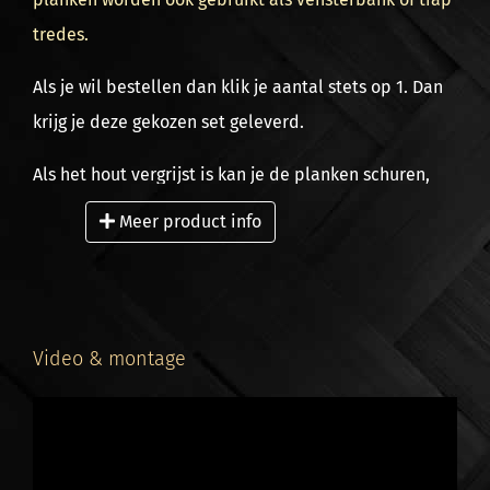
tredes.
Als je wil bestellen dan klik je aantal stets op 1. Dan
krijg je deze gekozen set geleverd.
Als het hout vergrijst is kan je de planken schuren,
daardoor krijg je de natuurlijke houtkleur terug. Olie
Meer product info
je daarna het hout dan blijft de kleur behouden. Dit
hout verkopen wij als restpartij en in de outlet,
vandaar dat er geen garantie of retour recht wordt
afgegeven of geaccepteerd. Het houtpakket is
Video & montage
rondom vergrijst. Dat betekend aan de zijkanten en
bovenzijde van het pakket is vergrijst. De meeste
planken die verdekt in het pakket zitten zijn niet
vergrijst. Vergrijzing is altijd aan 1 kant van de plank.