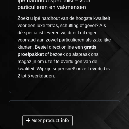
Ipé hardhout specialist – voor
mooi vind geheel uit de plank zagen door de plank af
particulieren en vakmensen
te korten. Dit geeft je maar een klein stukje verlies
Zoekt u Ipé hardhout van de hoogste kwaliteit
van hout. Wij geven geen garantie op dit product.
voor een luxe terras, schutting of gevel? Als
dé specialist leveren wij direct uit eigen
Wij geven geen garantie op outlet producten of
voorraad aan zowel particulieren als zakelijke
restpartijen. Dit vermelden wij ook in het dit
klanten. Bestel direct online een
gratis
proefpakket
of bezoek op afspraak ons
specifieke product wat je aankoopt. Een restpartij
magazijn om uzelf te overtuigen van de
wordt op de site aangeduid als partij die over is,
kwaliteit. Wij zijn super snel! onze Levertijd is
incourant voor ons of anderzijds aangeduid als
2 tot 5 werkdagen.
restpartij of outlet product. Dit product heeft een
optisch defect, en het hout kan deels vergrijst zijn.
Als de foto's niet voor je niet afdoende zijn kom dan
kijken voor dat je het product koopt. Wij nemen geen
Snelle en zorgeloze levering
restpartijen retour. Je kan daarom de koop niet
Meer product info
Wij leveren uw bestelling razendsnel bij u
ontbinden.