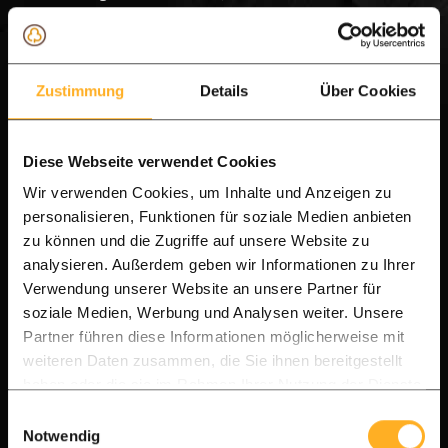
voor planten en het milieu. Gebruik daarom
altijd onderhoudsproducten die speciaal
ontwikkeld zijn voor hardhout.
Zustimmung
Details
Über Cookies
Mag u een hogedrukreiniger gebruiken?
Diese Webseite verwendet Cookies
Een hogedrukreiniger kan worden gebruikt,
Wir verwenden Cookies, um Inhalte und Anzeigen zu
maar alleen met beleid. Gebruik een vlakstraal,
personalisieren, Funktionen für soziale Medien anbieten
houd minimaal 30 cm afstand van het hout en
zu können und die Zugriffe auf unsere Website zu
werk altijd met de nerf mee. Een te hoge druk of
analysieren. Außerdem geben wir Informationen zu Ihrer
Verwendung unserer Website an unsere Partner für
een roterende vuilfrees kan de houtvezels
soziale Medien, Werbung und Analysen weiter. Unsere
beschadigen, waardoor het oppervlak ruwer
Partner führen diese Informationen möglicherweise mit
wordt en juist sneller vuil vasthoudt.
weiteren Daten zusammen, die Sie ihnen bereitgestellt
haben oder die sie im Rahmen Ihrer Nutzung der Dienste
Vergrijsde vlonderplanken herstellen met
gesammelt haben.
Einwilligungsauswahl
een houtontgrijzer
Notwendig