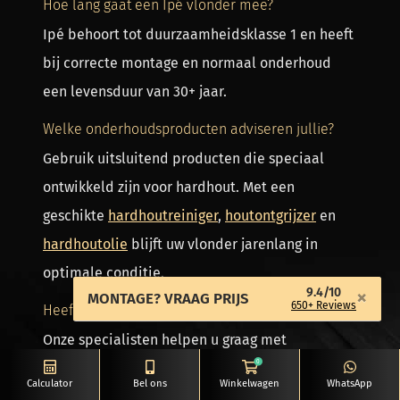
Hoe lang gaat een Ipé vlonder mee?
Ipé behoort tot duurzaamheidsklasse 1 en heeft
bij correcte montage en normaal onderhoud
een levensduur van 30+ jaar.
Welke onderhoudsproducten adviseren jullie?
Gebruik uitsluitend producten die speciaal
ontwikkeld zijn voor hardhout. Met een
geschikte
hardhoutreiniger
,
houtontgrijzer
en
hardhoutolie
blijft uw vlonder jarenlang in
optimale conditie.
9.4/10
×
MONTAGE? VRAAG PRIJS
650+ Reviews
Heeft u nog vragen?
Onze specialisten helpen u graag met
0
persoonlijk advies over het reinigen,
Calculator
Bel ons
Winkelwagen
WhatsApp
onderhouden en beschermen van uw Ipé