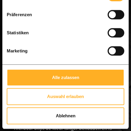
Na verloop van tijd krijgt iedere hardhouten
vlonder onder invloed van UV-straling een
Präferenzen
natuurlijke zilvergrijze kleur. Dit is een normaal
proces en heeft geen invloed op de kwaliteit,
Statistiken
stabiliteit of levensduur van Ipé hardhout. Wilt
u de oorspronkelijke warme bruine kleur
Marketing
terugbrengen? Dan is een
houtontgrijzer
de
meest effectieve oplossing.
Alle zulassen
Een kwalitatieve ontgrijzer verwijdert de
verweerde toplaag, waardoor de natuurlijke
Auswahl erlauben
kleur van het hout grotendeels terugkeert. Na
de behandeling adviseren wij om de vlonder te
Ablehnen
beschermen met een geschikte
hardhoutolie
.
Hierdoor blijft de kleur langer behouden en is