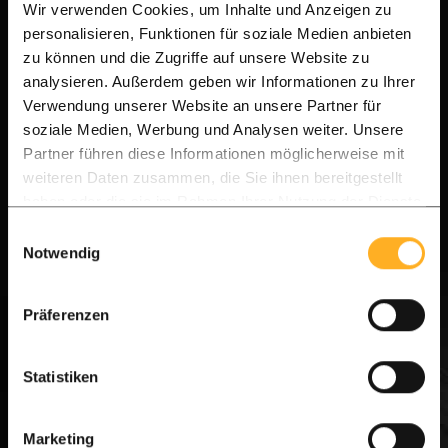
de indrukwekkende handgrepen die over de
Wir verwenden Cookies, um Inhalte und Anzeigen zu
gehele hoogte van de deuren lopen. De extra
personalisieren, Funktionen für soziale Medien anbieten
zu können und die Zugriffe auf unsere Website zu
brede uitvoering geeft een enorm ruimtelijk
analysieren. Außerdem geben wir Informationen zu Ihrer
effect. We krijgen ontzettend veel
Verwendung unserer Website an unsere Partner für
complimenten van vrienden hier uit Enschede;
soziale Medien, Werbung und Analysen weiter. Unsere
Partner führen diese Informationen möglicherweise mit
iedereen vindt het een schitterend gezicht. De
weiteren Daten zusammen, die Sie ihnen bereitgestellt
deuren draaien zeer soepel en de afwerking is
haben oder die sie im Rahmen Ihrer Nutzung der Dienste
van topniveau. We zijn er elke dag weer
gesammelt haben.
Einwilligungsauswahl
Notwendig
ontzettend blij mee!"
– Familie Bosch, Enschede
Präferenzen
Tags voor dit project:
ALLE IPE ERVARINGEN | KLANTEN
Statistiken
STALEN DEUREN | REVIEW
Marketing