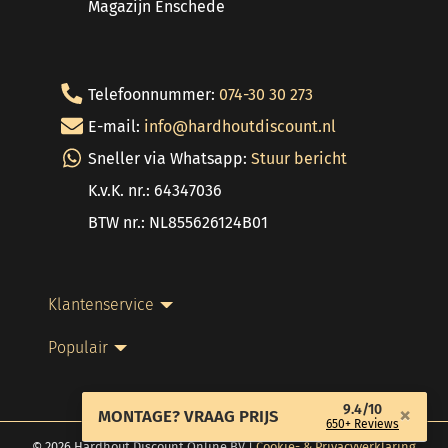
Magazijn Enschede
Telefoonnummer:
074-30 30 273
E-mail:
info@hardhoutdiscount.nl
Sneller via Whatsapp:
Stuur bericht
K.v.K. nr.: 64347036
BTW nr.: NL855626124B01
Klantenservice
Populair
9.4/10
×
MONTAGE? VRAAG PRIJS
650+ Reviews
© 2026 Hardhout Discount Online BV |
Cookie- & Privacyverklaring